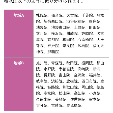
地域は以下のように振り分けられます。
地域A
札幌院、仙台院、大宮院、千葉院、船橋
院、新宿西口院、渋谷駅前院、銀座院、
池袋院、池袋東口院、上野院、町田院、
立川院、横浜院、川崎院、静岡院、名古
屋院、京都院、梅田院、心斎橋院、天王
寺院、神戸院、奈良院、広島院、福岡天
神院、那覇院
地域B
旭川院、青森院、秋田院、盛岡院、郡山
院、水戸院、宇都宮院、高崎院、新潟
院、長野院、富山院、金沢院、福井院、
岐阜院、浜松院、豊橋院、四日市院、彦
根院、姫路院、和歌山院、岡山院、徳島
院、高松院、松山院、高知院、小倉院、
久留米院、長崎院、佐世保院、熊本院、
大分院、宮崎院、鹿児島院