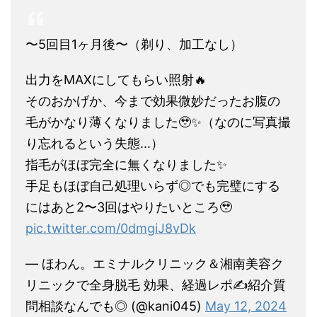
〜5回目1ヶ月後〜（剃り、加工なし）
出力をMAXにしてもらい照射🔥
そのおかげか、今まで効果微妙だったお腹の
毛がかなり薄くなりました🥹✨（なのに写真撮
り忘れるという失態...）
指毛がほぼ完全に無くなりました✨
手足もほぼ自己処理いらず◎でも完璧にする
にはあと2〜3回はやりたいところ🥹
pic.twitter.com/0dmgiJ8vDk
— ほわん。エミナルクリニック＆湘南美容ク
リニックで全身脱毛 効果、経過レポ✍️紹介質
問相談なんでも◎ (@kani045)
May 12, 2024