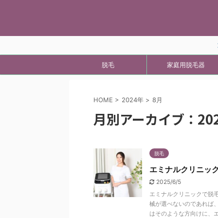
脱毛
家庭用脱毛器
HOME
>
2024年
>
8月
月別アーカイブ：202
脱毛
エミナルクリニッ
2025/6/5
エミナルクリニックで脱
械が選べないのであれば
はそのような方向けに、エ .