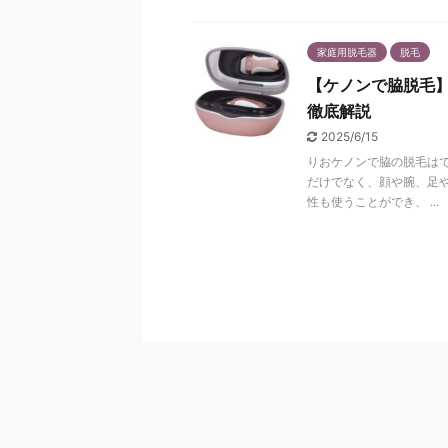
家庭用脱毛器
脱毛
【ケノンで脇脱毛
徹底解説
2025/6/15
りおケノンで脇の脱毛はで
だけでなく、顔や腕、足や
性も使うことができ、 ...